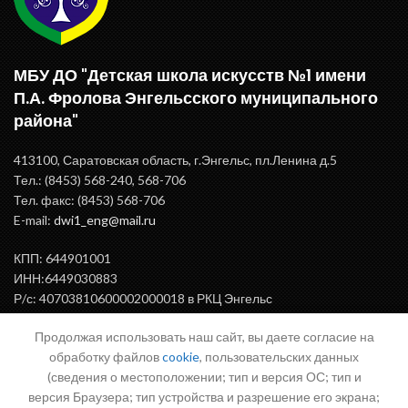
МБУ ДО "Детская школа искусств №1 имени
П.А. Фролова Энгельсского муниципального
района"
413100, Саратовская область, г.Энгельс, пл.Ленина д.5
Тел.: (8453) 568-240, 568-706
Тел. факс: (8453) 568-706
E-mail:
dwi1_eng@mail.ru
КПП: 644901001
ИНН:6449030883
Р/с: 40703810600002000018 в РКЦ Энгельс
БИК: 046375000
Продолжая использовать наш сайт, вы даете согласие на
обработку файлов
cookie
, пользовательских данных
(сведения о местоположении; тип и версия ОС; тип и
ВАЖНАЯ ИНФОРМАЦИЯ
версия Браузера; тип устройства и разрешение его экрана;