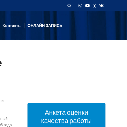
Контакты
ОНЛАЙН ЗАПИСЬ
е
ли
Анкета оценки
нный
качества работы
8 года –