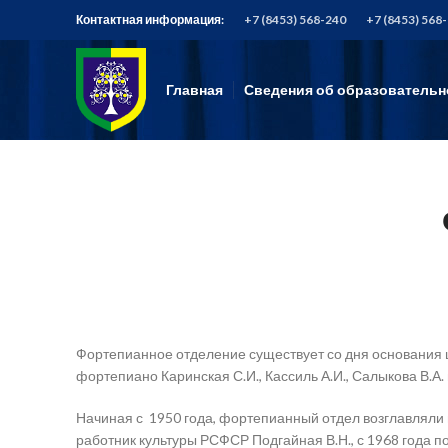
Контактная информация:
+7 (8453) 568-240
+7 (8453) 568
Главная
Сведения об образовательн
Фортепианное отделение существует со дня основания ш
фортепиано Каринская С.И., Кассиль А.И., Салыкова В.А.
Начиная с 1950 года, фортепианный отдел возглавляли 
работник культуры РСФСР Подгайная В.Н., с 1968 года по