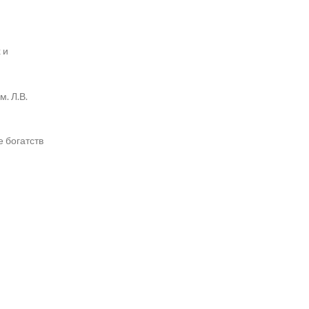
 и
. Л.В.
 богатств