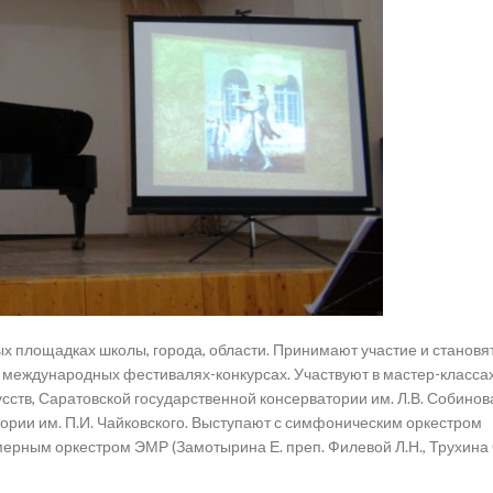
х площадках школы, города, области. Принимают участие и становя
и международных фестивалях-конкурсах. Участвуют в мастер-класса
ств, Саратовской государственной консерватории им. Л.В. Собинова
ории им. П.И. Чайковского. Выступают с симфоническим оркестром
ерным оркестром ЭМР (Замотырина Е. преп. Филевой Л.Н., Трухина 