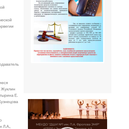
ной
ческой
орвегии
подаватель
иеся
, Жуклин
отырина Е.
 Кузнецова
Видеоплеер
о
 Л.А.,