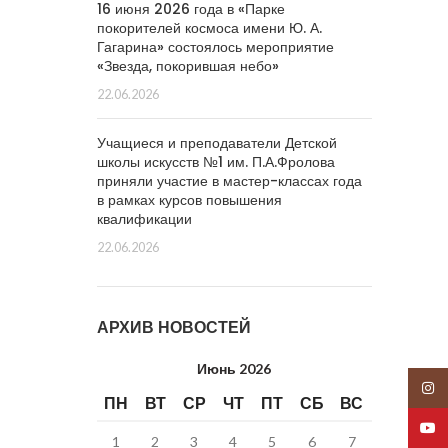
16 июня 2026 года в «Парке
покорителей космоса имени Ю. А.
Гагарина» состоялось мероприятие
«Звезда, покорившая небо»
22.06.2026
Учащиеся и преподаватели Детской
школы искусств №1 им. П.А.Фролова
приняли участие в мастер-классах года
в рамках курсов повышения
квалификации
22.06.2026
АРХИВ НОВОСТЕЙ
Июнь 2026
Insta
ПН
ВТ
СР
ЧТ
ПТ
СБ
ВС
YouT
1
2
3
4
5
6
7