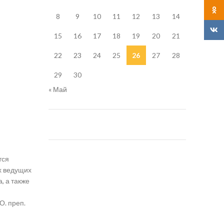
Odnok
8
9
10
11
12
13
14
VK
15
16
17
18
19
20
21
22
23
24
25
26
27
28
29
30
« Май
тся
х ведущих
, а также
О. преп.