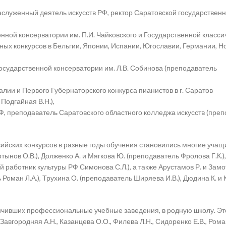
аслуженный деятель искусств РФ, ректор Саратовской государствен
енной консерватории им. П.И. Чайковского и Государственной класси
х конкурсов в Бельгии, Японии, Испании, Югославии, Германии, Н
государственной консерватории им. Л.В. Собинова (преподаватель
алии и Первого Губернаторского конкурса пианистов в г. Саратов
Подгайная В.Н.),
Ф, преподаватель Саратовского областного колледжа искусств (пре
йских конкурсов в разные годы обучения становились многие учащ
ынов О.В.), Долженко А. и Мягкова Ю. (преподаватель Фролова Г.К.)
й работник культуры РФ Симонова С.Л.), а также Арустамов Р. и Зам
Роман Л.А.), Трухина О. (преподаватель Ширяева И.В.), Дюдина К. и
нчивших профессиональные учебные заведения, в родную школу. Эт
авгородняя А.Н., Казанцева О.О., Филева Л.Н., Сидоренко Е.В., Роман