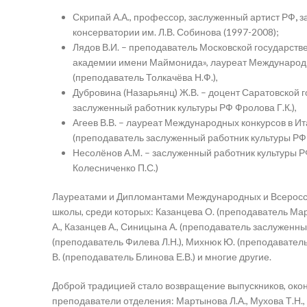
Скрипай А.А., профессор, заслуженный артист РФ
,
з
консерватории им. Л.В. Собинова (1997-2008);
Лядов В.И. – преподаватель Московской государств
академии имени Маймонида», лауреат Международны
(преподаватель Толкачёва Н.Ф.),
Дубровина (Назарьянц) Ж.В. – доцент Саратовской 
заслуженный работник культуры РФ Фролова Г.К.),
Агеев В.В. – лауреат Международных конкурсов в Ит
(преподаватель заслуженный работник культуры РФ 
Несолёнов А.М. – заслуженный работник культуры Р
Колесниченко П.С.)
Лауреатами и Дипломантами Международных и Всеросси
школы, среди которых: Казанцева О. (преподаватель Март
А., Казанцев А., Синицына А. (преподаватель заслуженны
(преподаватель Филева Л.Н.), Михнюк Ю. (преподаватель 
В. (преподаватель Блинова Е.В.) и многие другие.
Доброй традицией стало возвращение выпускников, око
преподаватели отделения: Мартынова Л.А., Мухова Т.Н., З