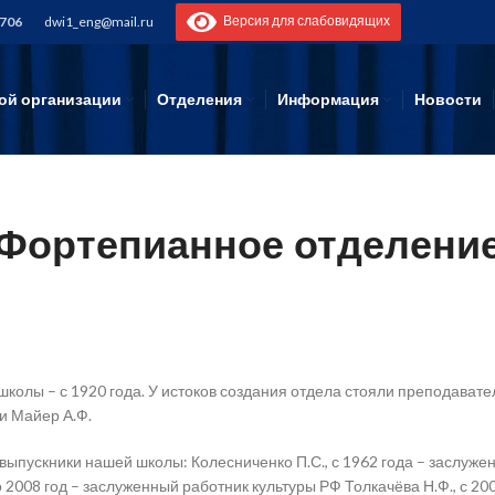
Версия для слабовидящих
-706
dwi1_eng@mail.ru
ой организации
Отделения
Информация
Новости
Фортепианное отделени
колы – с 1920 года. У истоков создания отдела стояли преподавате
 и Майер А.Ф.
выпускники нашей школы: Колесниченко П.С., с 1962 года – заслуже
 2008 год – заслуженный работник культуры РФ Толкачёва Н.Ф., с 200