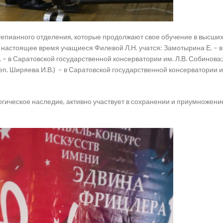
епианного отделения, которые продолжают свое обучение в высших
 настоящее время учащиеся Филевой Л.Н. учатся: Замотырина Е. – в
 – в Саратовской государственной консерватории им. Л.В. Собинова;
еп. Ширяева И.В.) – в Саратовской государственной консерватории им
гическое наследие, активно участвует в сохранении и приумножение