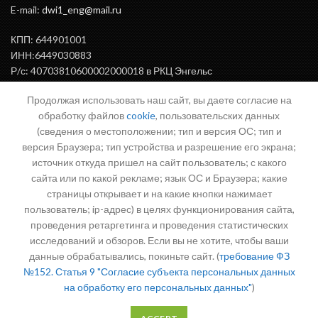
E-mail:
dwi1_eng@mail.ru
КПП: 644901001
ИНН:6449030883
Р/с: 40703810600002000018 в РКЦ Энгельс
БИК: 046375000
Продолжая использовать наш сайт, вы даете согласие на
обработку файлов
cookie
, пользовательских данных
(сведения о местоположении; тип и версия ОС; тип и
ВАЖНАЯ ИНФОРМАЦИЯ
версия Браузера; тип устройства и разрешение его экрана;
источник откуда пришел на сайт пользователь; с какого
сайта или по какой рекламе; язык ОС и Браузера; какие
страницы открывает и на какие кнопки нажимает
Письмо директору
пользователь; ip-адрес) в целях функционирования сайта,
проведения ретаргетинга и проведения статистических
исследований и обзоров. Если вы не хотите, чтобы ваши
данные обрабатывались, покиньте сайт. (
требование ФЗ
№152. Статья 9 "Согласие субъекта персональных данных
на обработку его персональных данных"
)
Политика в отношении обработки персональных данных