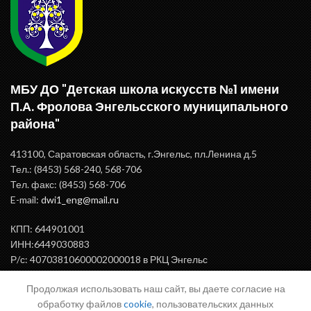
МБУ ДО "Детская школа искусств №1 имени
П.А. Фролова Энгельсского муниципального
района"
413100, Саратовская область, г.Энгельс, пл.Ленина д.5
Тел.: (8453) 568-240, 568-706
Тел. факс: (8453) 568-706
E-mail:
dwi1_eng@mail.ru
КПП: 644901001
ИНН:6449030883
Р/с: 40703810600002000018 в РКЦ Энгельс
БИК: 046375000
Продолжая использовать наш сайт, вы даете согласие на
обработку файлов
cookie
, пользовательских данных