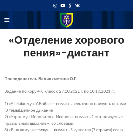
«Отделение хорового
пения»-дистант
Преподаватель Валиахметова О.Г.
Задание по хору 4-8 класс с 27.10.2021 г. по 10.10.2021 г.:
1) «Alleluia» муз. У.Бойсе — выучить весь канон наизусть нотами
(3 темы),цепное дыхание
2) «Утро» муз. Ипполитова-Иванова- выучить 1 стр. наизусть с
правильным дыханием, со словами.
3) «Я на камушке сижу» — выучить 5 куплетов (7 строчек) свою