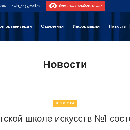
Версия для слабовидящих
-706
dwi1_eng@mail.ru
ой организации
Отделения
Информация
Новости
Новости
НОВОСТИ
тской школе искусств №1 сос