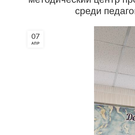
среди педаго
07
АПР