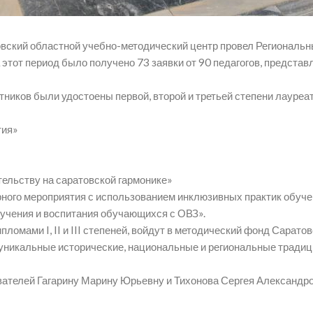
товский областной учебно-методический центр провел Региональн
а этот период было получено 73 заявки от 90 педагогов, предст
тников были удостоены первой, второй и третьей степени лауреат
тия»
тельству на саратовской гармонике»
ного мероприятия с использованием инклюзивных практик обуче
учения и воспитания обучающихся с ОВЗ».
омами I, II и III степеней, войдут в методический фонд Сарато
уникальные исторические, национальные и региональные традици
вателей Гагарину Марину Юрьевну и Тихонова Сергея Александр