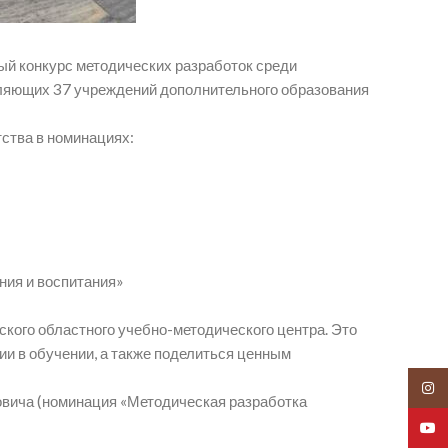
ый конкурс методических разработок среди
авляющих 37 учреждений дополнительного образования
ства в номинациях:​
ния и воспитания»
вского областного учебно-методического центра. Это
и в обучении, а также поделиться ценным
Insta
овича (номинация «Методическая разработка
YouT