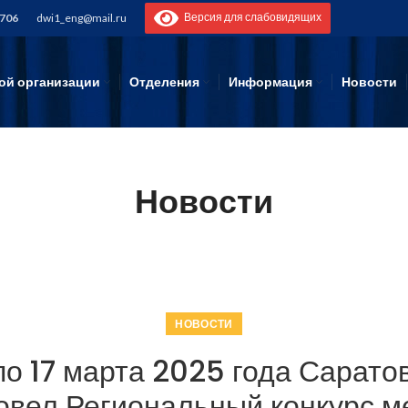
Версия для слабовидящих
-706
dwi1_eng@mail.ru
ой организации
Отделения
Информация
Новости
Новости
НОВОСТИ
по 17 марта 2025 года Сарат
овел Региональный конкурс м