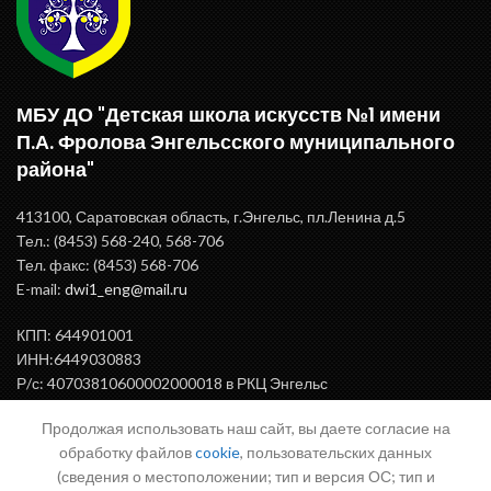
МБУ ДО "Детская школа искусств №1 имени
П.А. Фролова Энгельсского муниципального
района"
413100, Саратовская область, г.Энгельс, пл.Ленина д.5
Тел.: (8453) 568-240, 568-706
Тел. факс: (8453) 568-706
E-mail:
dwi1_eng@mail.ru
КПП: 644901001
ИНН:6449030883
Р/с: 40703810600002000018 в РКЦ Энгельс
БИК: 046375000
Продолжая использовать наш сайт, вы даете согласие на
обработку файлов
cookie
, пользовательских данных
(сведения о местоположении; тип и версия ОС; тип и
ВАЖНАЯ ИНФОРМАЦИЯ