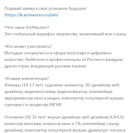
Подавай заявку в своё успешное будущее!
(
https://lk.artmasters.ru/join
)
◽️Что такое ArtMasters?
Это глобальный марафон творчества, захвативший всю страну.
◽️Кто может участвовать?
Молодые специалисты в сфере backstage и цифрового
искусства. Любители и профессионалы из России и граждане
других стран, владеющие русским языком.
◽️А какие компетенции?
Юниоры (14-17 лет): художник-аниматор, 3D-дизайнер, веб-
дизайнер, видеомонтажер, видеооператор, клипмейкер,
звукорежиссер кино и медиа, композитор популярной музыки,
сценарист и продюсер (NEW).
Основная (18-35 лет): моушн-дизайнер, веб-дизайнер (UX/UI),
режиссер монтажа, оператор кино и ТВ, клипмейкер, саунд-
дизайнер, композитор популярной музыки, драматург театра и