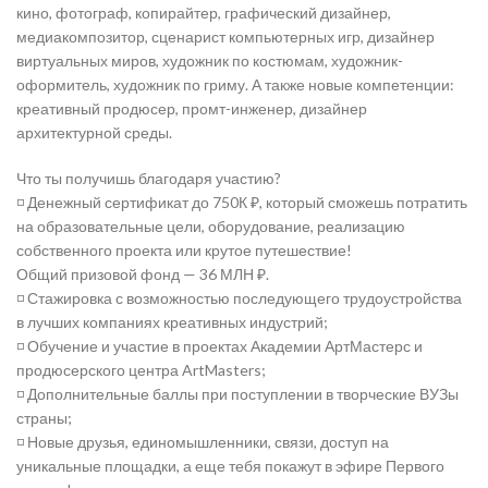
кино, фотограф, копирайтер, графический дизайнер,
медиакомпозитор, сценарист компьютерных игр, дизайнер
виртуальных миров, художник по костюмам, художник-
оформитель, художник по гриму. А также новые компетенции:
креативный продюсер, промт-инженер, дизайнер
архитектурной среды.
Что ты получишь благодаря участию?
◽️ Денежный сертификат до 750К ₽, который сможешь потратить
на образовательные цели, оборудование, реализацию
собственного проекта или крутое путешествие!
Общий призовой фонд — 36 МЛН ₽.
◽️ Стажировка с возможностью последующего трудоустройства
в лучших компаниях креативных индустрий;
◽️ Обучение и участие в проектах Академии АртМастерс и
продюсерского центра ArtMasters;
◽️ Дополнительные баллы при поступлении в творческие ВУЗы
страны;
◽️ Новые друзья, единомышленники, связи, доступ на
уникальные площадки, а еще тебя покажут в эфире Первого