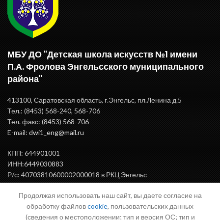
МБУ ДО "Детская школа искусств №1 имени
П.А. Фролова Энгельсского муниципального
района"
413100, Саратовская область, г.Энгельс, пл.Ленина д.5
Тел.: (8453) 568-240, 568-706
Тел. факс: (8453) 568-706
E-mail:
dwi1_eng@mail.ru
КПП: 644901001
ИНН:6449030883
Р/с: 40703810600002000018 в РКЦ Энгельс
БИК: 046375000
Продолжая использовать наш сайт, вы даете согласие на
обработку файлов
cookie
, пользовательских данных
(сведения о местоположении; тип и версия ОС; тип и