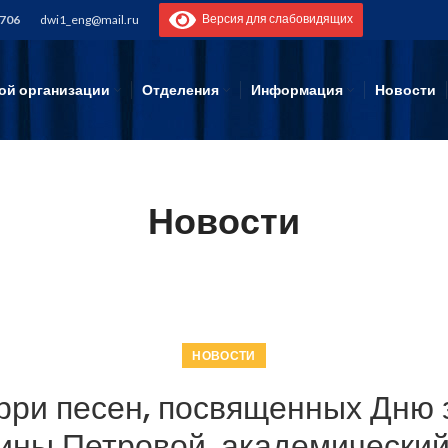
Версия для слабовидящих
-706
dwi1_eng@mail.ru
ой организации
Отделения
Информация
Новости
Новости
НОВОСТИ
рри песен, посвященных Дню 
ины Петровой, академически