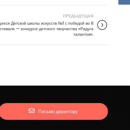
ПРЕДЫДУЩАЯ
хся Детской школы искусств №1 с победой во II
тивале — конкурсе детского творчества «Радуга
талантов».
Письмо директору