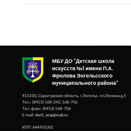
МБУ ДО "Детская школа
искусств №1 имени П.А.
Фролова Энгельсского
муниципального района"
413100, Саратовская область, г.Энгельс, пл.Ленина д.5
Тел.: (8453) 568-240, 568-706
Тел. факс: (8453) 568-706
E-mail:
dwi1_eng@mail.ru
КПП: 644901001