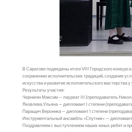
В Саратове​ подведены итоги​ VIII Городского конкур
сохранению исполнительских традиций,​ создание ус
искусства ​​​​и​ развитие исполнительского мастерст
Результаты участия:
Чернигин Максим —​ лауреат III (преподаватель Никола
Яковлева Ульяна —​ дипломант I степени (преподавате
Паращич Вероника —​ дипломант I степени (преподава
Инструментальный ансамбль «Спутник» —​ дипломант II
Поздравляем с выступлением наших юных ребят и пр