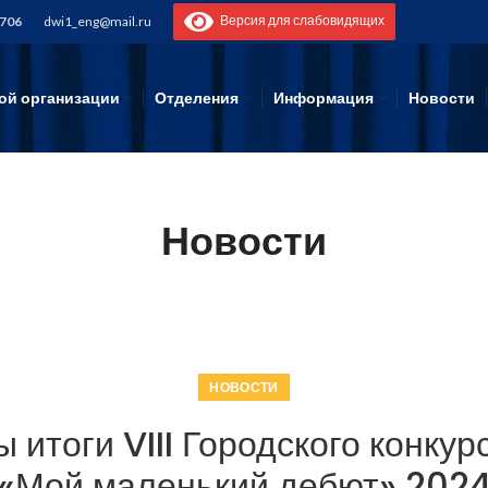
Версия для слабовидящих
-706
dwi1_eng@mail.ru
ой организации
Отделения
Информация
Новости
Новости
НОВОСТИ
 итоги​ VIII Городского конку
«Мой маленький дебют» 202