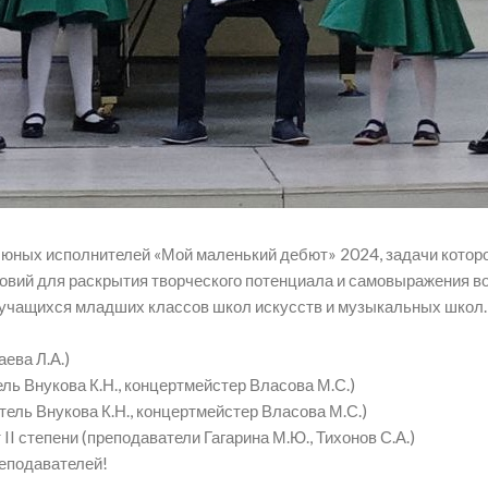
са юных исполнителей​ «Мой маленький дебют» 2024, задачи котор
ловий для раскрытия творческого потенциала и самовыражения в
ва у учащихся младших классов школ искусств и музыкальных школ.
ева Л.А.)
ль Внукова К.Н., концертмейстер Власова М.С.)
тель Внукова К.Н., концертмейстер Власова М.С.)
 степени​ (преподаватели Гагарина М.Ю., Тихонов С.А.)
еподавателей!