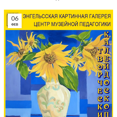
06
ФЕВ