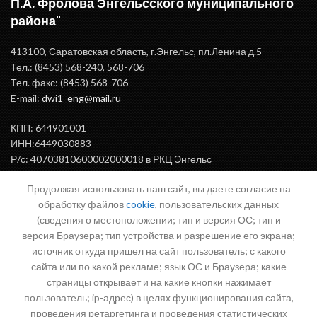
П.А. Фролова Энгельсского муниципального
района"
413100, Саратовская область, г.Энгельс, пл.Ленина д.5
Тел.: (8453) 568-240, 568-706
Тел. факс: (8453) 568-706
E-mail:
dwi1_eng@mail.ru
КПП: 644901001
ИНН:6449030883
Р/с: 40703810600002000018 в РКЦ Энгельс
БИК: 046375000
Продолжая использовать наш сайт, вы даете согласие на
обработку файлов
cookie
, пользовательских данных
(сведения о местоположении; тип и версия ОС; тип и
ВАЖНАЯ ИНФОРМАЦИЯ
версия Браузера; тип устройства и разрешение его экрана;
источник откуда пришел на сайт пользователь; с какого
сайта или по какой рекламе; язык ОС и Браузера; какие
страницы открывает и на какие кнопки нажимает
Письмо директору
пользователь; ip-адрес) в целях функционирования сайта,
проведения ретаргетинга и проведения статистических