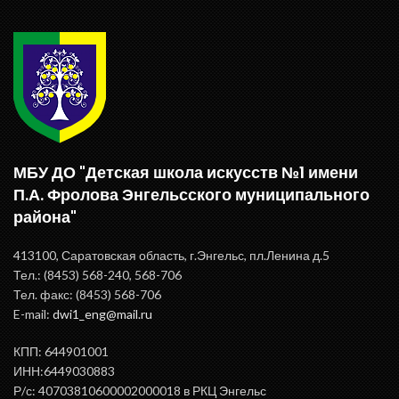
МБУ ДО "Детская школа искусств №1 имени
П.А. Фролова Энгельсского муниципального
района"
413100, Саратовская область, г.Энгельс, пл.Ленина д.5
Тел.: (8453) 568-240, 568-706
Тел. факс: (8453) 568-706
E-mail:
dwi1_eng@mail.ru
КПП: 644901001
ИНН:6449030883
Р/с: 40703810600002000018 в РКЦ Энгельс