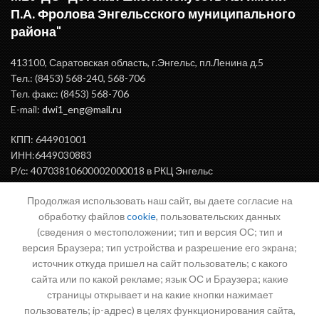
П.А. Фролова Энгельсского муниципального
района"
413100, Саратовская область, г.Энгельс, пл.Ленина д.5
Тел.: (8453) 568-240, 568-706
Тел. факс: (8453) 568-706
E-mail:
dwi1_eng@mail.ru
КПП: 644901001
ИНН:6449030883
Р/с: 40703810600002000018 в РКЦ Энгельс
БИК: 046375000
Продолжая использовать наш сайт, вы даете согласие на
обработку файлов
cookie
, пользовательских данных
(сведения о местоположении; тип и версия ОС; тип и
ВАЖНАЯ ИНФОРМАЦИЯ
версия Браузера; тип устройства и разрешение его экрана;
источник откуда пришел на сайт пользователь; с какого
сайта или по какой рекламе; язык ОС и Браузера; какие
страницы открывает и на какие кнопки нажимает
Письмо директору
пользователь; ip-адрес) в целях функционирования сайта,