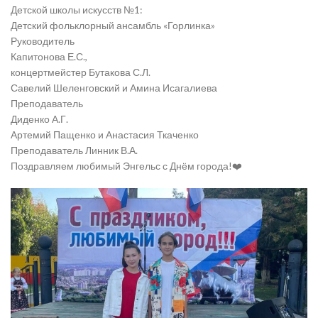
Детской школы искусств №1:
Детский фольклорный ансамбль «Горлинка»
Руководитель
Капитонова Е.С.,
концертмейстер Бутакова С.Л.
Савелий Шеленговский и Амина Исагалиева
Преподаватель
Диденко А.Г.
Артемий Пащенко и Анастасия Ткаченко
Преподаватель Линник В.А.
Поздравляем любимый Энгельс с Днём города!❤️