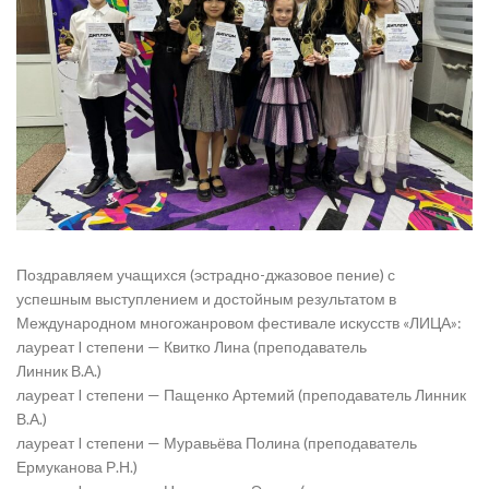
Поздравляем учащихся (эстрадно-джазовое пение) с
успешным выступлением и достойным​ результатом в
Международном многожанровом фестивале искусств «ЛИЦА»:
лауреат I степени —​ Квитко Лина (преподаватель
Линник В.А.)
лауреат I степени —​ Пащенко Артемий (преподаватель Линник
В.А.)
лауреат I степени —​ Муравьёва Полина (преподаватель
Ермуканова Р.Н.)