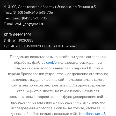
413100, Саратовская область, г.Энгельс, пл.Ленина д.5
Тел.: (8453) 568-240, 568-706
Тел. факс: (8453) 568-706
E-mail:
dwi1_eng@mail.ru
КПП: 644901001
ИНН:6449030883
Р/с: 40703810600002000018 в РКЦ Энгельс
БИК: 046375000
Продолжая использовать наш сайт, вы даете согласие на
обработку файлов
cookie
, пользовательских данных
(сведения о местоположении; тип и версия ОС; тип и
ВАЖНАЯ ИНФОРМАЦИЯ
версия Браузера; тип устройства и разрешение его экрана;
источник откуда пришел на сайт пользователь; с какого
сайта или по какой рекламе; язык ОС и Браузера; какие
страницы открывает и на какие кнопки нажимает
Письмо директору
пользователь; ip-адрес) в целях функционирования сайта,
проведения ретаргетинга и проведения статистических
исследований и обзоров. Если вы не хотите, чтобы ваши
данные обрабатывались, покиньте сайт. (
требование ФЗ