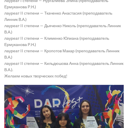
лауреат I степени —​ Нургалиева Элина​ (преподаватель
Ермуканова Р.Н.)
лауреат II степени —​ Ткаченко Анастасия​ (преподаватель
Линник В.А.)
лауреат II степени — Дьяченко Николь​ (преподаватель Линник
В.А.)
лауреат II степени — Клименко Юлиана​ (преподаватель
Ермуканова Р.Н.)
лауреат II степени — Кропотов Макар​ (преподаватель Линник
В.А.)
лауреат II степени — Кильдюшова Анна​ (преподаватель Линник
В.А.).
Желаем новых творческих побед!