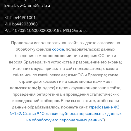
E-mail:
dwi1_eng@mail.ru
КПП: 644901001
ИНН:6449030883
Р/с: 40703810600002000018 в РКЦ Энгельс
БИК: 046375000
Продолжая использовать наш сайт, вы даете согласие на
обработку файлов
cookie
, пользовательских данных
(сведения о местоположении; тип и версия ОС; тип и
ВАЖНАЯ ИНФОРМАЦИЯ
версия Браузера; тип устройства и разрешение его экрана;
источник откуда пришел на сайт пользователь; с какого
сайта или по какой рекламе; язык ОС и Браузера; какие
страницы открывает и на какие кнопки нажимает
Письмо директору
пользователь; ip-адрес) в целях функционирования сайта,
проведения ретаргетинга и проведения статистических
исследований и обзоров. Если вы не хотите, чтобы ваши
данные обрабатывались, покиньте сайт. (
требование ФЗ
№152. Статья 9 "Согласие субъекта персональных данных
на обработку его персональных данных"
)
Политика в отношении обработки персональных данных