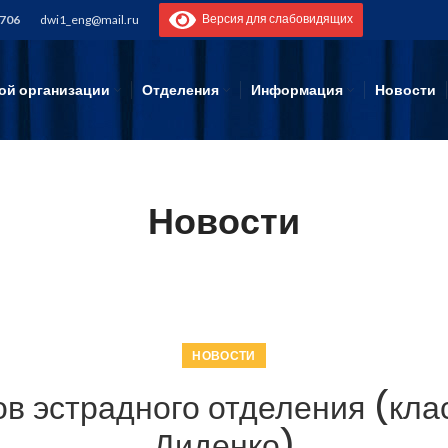
Версия для слабовидящих
-706
dwi1_eng@mail.ru
ой организации
Отделения
Информация
Новости
Новости
НОВОСТИ
в эстрадного отделения (клас
Диденко)