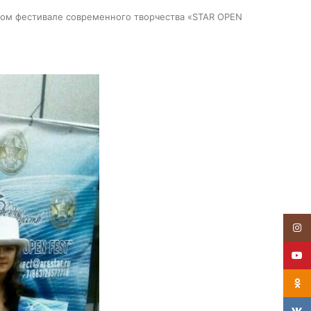
дном фестивале современного творчества «STAR OPEN
Insta
YouT
Odnok
VK