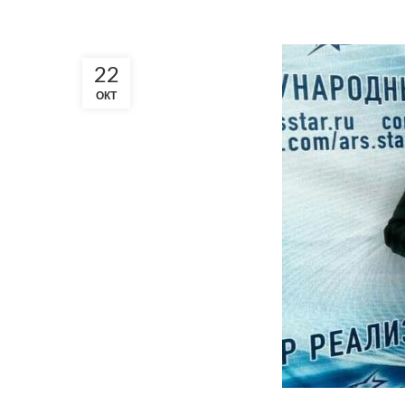
22
ОКТ