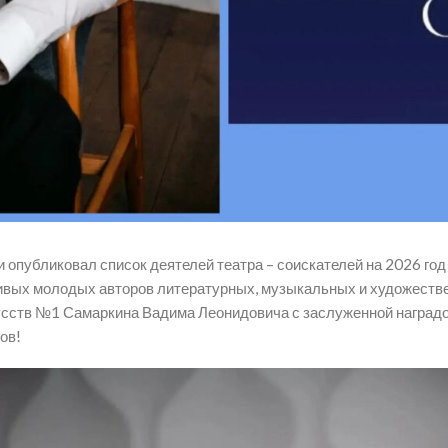
 опубликовал список деятелей театра – соискателей на 2026 г
ливых молодых авторов литературных, музыкальных и художеств
сств №1 Самаркина Вадима Леонидовича с заслуженной наградо
ов!