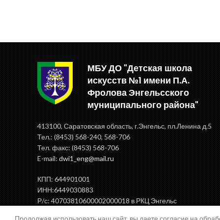
МБУ ДО "Детская школа
искусств №1 имени П.А.
Фролова Энгельсского
муниципального района"
413100, Саратовская область, г.Энгельс, пл.Ленина д.5
Тел.: (8453) 568-240, 568-706
Тел. факс: (8453) 568-706
E-mail:
dwi1_eng@mail.ru
КПП: 644901001
ИНН:6449030883
Р/с: 40703810600002000018 в РКЦ Энгельс
БИК: 046375000
Продолжая использовать наш сайт, вы даете согласие на обра