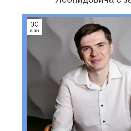
30
ИЮН