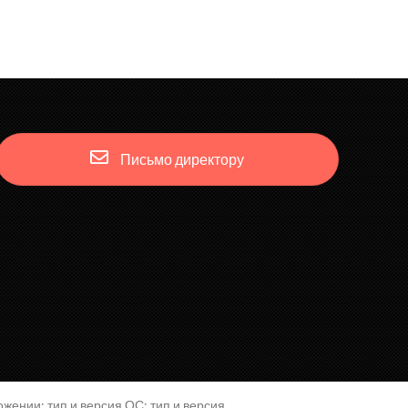
Письмо директору
жении; тип и версия ОС; тип и версия