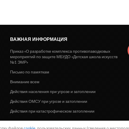
ВАЖНАЯ ИНФОРМАЦИЯ
Приказ «О разработке комплекса противопаводковых
мероприятий по защите МБУДО «Детская школа искусств
№1 ЭМР»
Письмо по памяткам
Внимание всем
Действия населения при угрозе и затоплении
Действия ОМСУ при угрозе и затоплении
Действия при катастрофическом затоплении
ботку файлов
cookie
, пользовательских данных (сведения о местополо