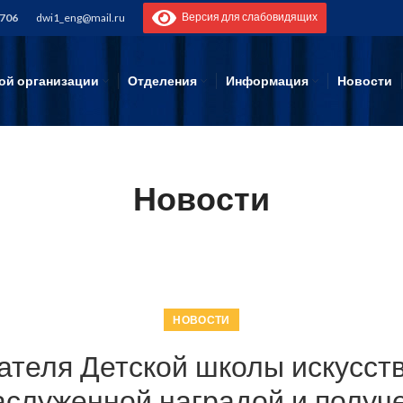
Версия для слабовидящих
-706
dwi1_eng@mail.ru
ой организации
Отделения
Информация
Новости
Новости
НОВОСТИ
ателя Детской школы искусст
аслуженной наградой и получ