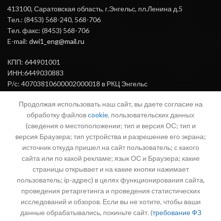
413100, Саратовская область, г.Энгельс, пл.Ленина д.5
Тел.: (8453) 568-240, 568-706
Тел. факс: (8453) 568-706
E-mail:
dwi1_eng@mail.ru
КПП: 644901001
ИНН:6449030883
Р/с: 40703810600002000018 в РКЦ Энгельс
БИК: 046375000
Продолжая использовать наш сайт, вы даете согласие на
обработку файлов
cookie
, пользовательских данных
(сведения о местоположении; тип и версия ОС; тип и
ВАЖНАЯ ИНФОРМАЦИЯ
версия Браузера; тип устройства и разрешение его экрана;
источник откуда пришел на сайт пользователь; с какого
сайта или по какой рекламе; язык ОС и Браузера; какие
страницы открывает и на какие кнопки нажимает
Письмо директору
пользователь; ip-адрес) в целях функционирования сайта,
проведения ретаргетинга и проведения статистических
исследований и обзоров. Если вы не хотите, чтобы ваши
данные обрабатывались, покиньте сайт. (
требование ФЗ