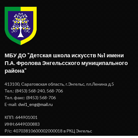
МБУ ДО "Детская школа искусств №1 имени
П.А. Фролова Энгельсского муниципального
района"
413100, Саратовская область, г.Энгельс, пл.Ленина д.5
Тел.: (8453) 568-240, 568-706
Тел. факс: (8453) 568-706
E-mail:
dwi1_eng@mail.ru
КПП: 644901001
ИНН:6449030883
Р/с: 40703810600002000018 в РКЦ Энгельс
БИК: 046375000