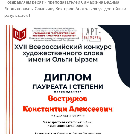
Поздравляем ребят и преподавателей Самаркина Вадима
Леонидовича и Самохину Викторию Анатольевну с достойным
результатом!