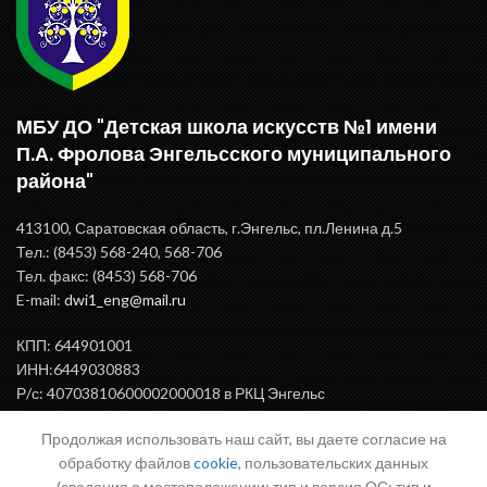
МБУ ДО "Детская школа искусств №1 имени
П.А. Фролова Энгельсского муниципального
района"
413100, Саратовская область, г.Энгельс, пл.Ленина д.5
Тел.: (8453) 568-240, 568-706
Тел. факс: (8453) 568-706
E-mail:
dwi1_eng@mail.ru
КПП: 644901001
ИНН:6449030883
Р/с: 40703810600002000018 в РКЦ Энгельс
БИК: 046375000
Продолжая использовать наш сайт, вы даете согласие на
обработку файлов
cookie
, пользовательских данных
(сведения о местоположении; тип и версия ОС; тип и