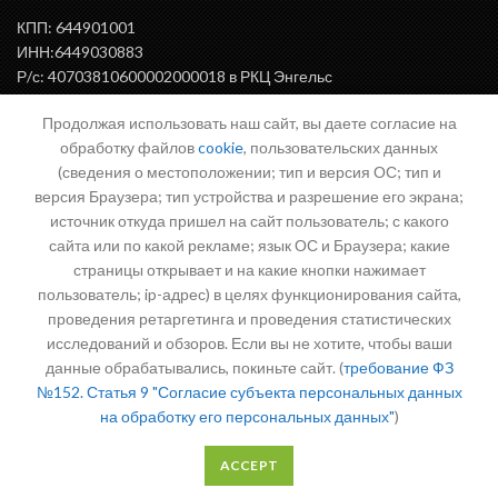
КПП: 644901001
ИНН:6449030883
Р/с: 40703810600002000018 в РКЦ Энгельс
БИК: 046375000
Продолжая использовать наш сайт, вы даете согласие на
обработку файлов
cookie
, пользовательских данных
(сведения о местоположении; тип и версия ОС; тип и
ВАЖНАЯ ИНФОРМАЦИЯ
версия Браузера; тип устройства и разрешение его экрана;
источник откуда пришел на сайт пользователь; с какого
сайта или по какой рекламе; язык ОС и Браузера; какие
страницы открывает и на какие кнопки нажимает
Письмо директору
пользователь; ip-адрес) в целях функционирования сайта,
проведения ретаргетинга и проведения статистических
исследований и обзоров. Если вы не хотите, чтобы ваши
данные обрабатывались, покиньте сайт. (
требование ФЗ
№152. Статья 9 "Согласие субъекта персональных данных
на обработку его персональных данных"
)
Политика в отношении обработки персональных данных
ACCEPT
Разработка сайта — Александр Маркин