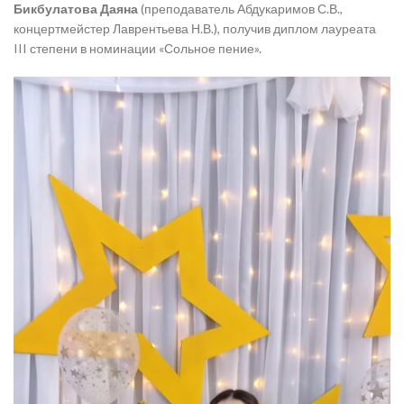
Бикбулатова Даяна
(преподаватель Абдукаримов С.В.,
концертмейстер Лаврентьева Н.В.), получив диплом лауреата
III степени в номинации «Сольное пение».