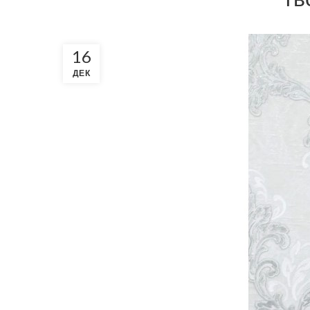
16
ДЕК