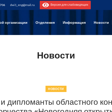
Версия для слабовидящих
-706
dwi1_eng@mail.ru
ой организации
Отделения
Информация
Новости
Новости
НОВОСТИ
и дипломанты областного кон
орчества «Новогодняя открыт