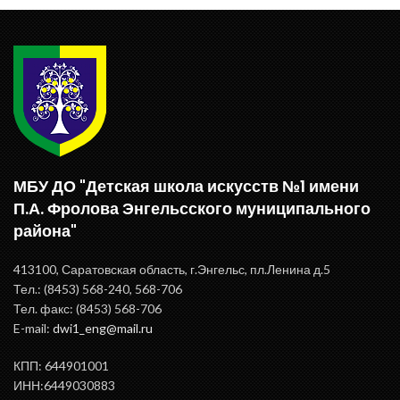
МБУ ДО "Детская школа искусств №1 имени
П.А. Фролова Энгельсского муниципального
района"
413100, Саратовская область, г.Энгельс, пл.Ленина д.5
Тел.: (8453) 568-240, 568-706
Тел. факс: (8453) 568-706
E-mail:
dwi1_eng@mail.ru
КПП: 644901001
ИНН:6449030883