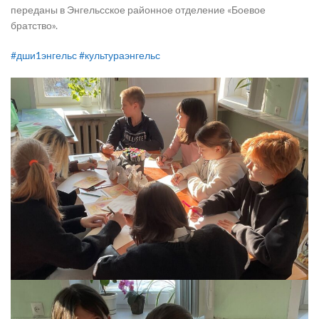
переданы в Энгельсское районное отделение «Боевое
братство».
#дши1энгельс
#культураэнгельс