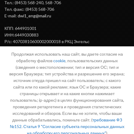
Тел.: (8453) 568-240, 568-706
Тел. факс: (8453) 568-706
E-mail:
dwi1_eng@mail.ru
КПП: 644901001
ИНН:6449030883
Р/с: 40703810600002000018 в РКЦ Энгельс
БИК: 046375000
Продолжая использовать наш сайт, вы даете согласие на
обработку файлов
cookie
, пользовательских данных
(сведения о местоположении; тип и версия ОС; тип и
ВАЖНАЯ ИНФОРМАЦИЯ
версия Браузера; тип устройства и разрешение его экрана;
источник откуда пришел на сайт пользователь; с какого
сайта или по какой рекламе; язык ОС и Браузера; какие
страницы открывает и на какие кнопки нажимает
Письмо директору
пользователь; ip-адрес) в целях функционирования сайта,
проведения ретаргетинга и проведения статистических
исследований и обзоров. Если вы не хотите, чтобы ваши
данные обрабатывались, покиньте сайт. (
требование ФЗ
№152. Статья 9 "Согласие субъекта персональных данных
на обработку его персональных данных"
)