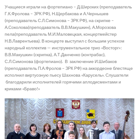
Учащиеся играли на фортепиано – Д.Широких (преподаватель
Г.К.Фролова – ЗРК РФ), Н.Щербакова и А.Чернышев
(преподаватель С.Л.Симонова – ЗРК РФ), на скрипке –
А.Соколова(преподаватель В.В.Макушкин), А.Морозова
пела(преподаватель М.И.Маловецкая, концертмейстер
Н.В.Лаврентьева). В концерте выступил с большим успехом
народный коллектив — инструментальное трио «Восторг»:
В.В.Макушкин (скрипка), А.Т.Данченко (контрабас),
С.Л.Симонова (фортепиано). В заключение И.Шибаков
(преподаватель П.А.Фролов – ЗРК РФ) на аккордеоне блестяще
исполнил виртуозную пьесу Шахнова «Карусель». Слушатели
благодарили исполнителей горячими аплодисментами и
криками «Браво!»