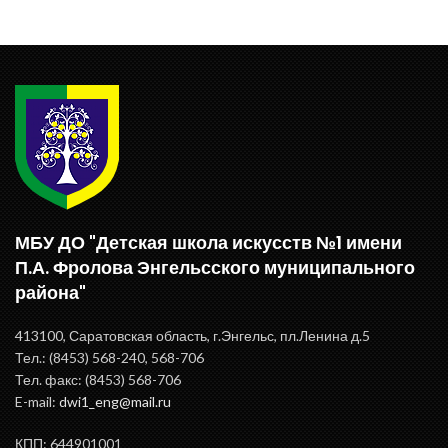
МБУ ДО "Детская школа искусств №1 имени
П.А. Фролова Энгельсского муниципального
района"
413100, Саратовская область, г.Энгельс, пл.Ленина д.5
Тел.: (8453) 568-240, 568-706
Тел. факс: (8453) 568-706
E-mail:
dwi1_eng@mail.ru
КПП: 644901001