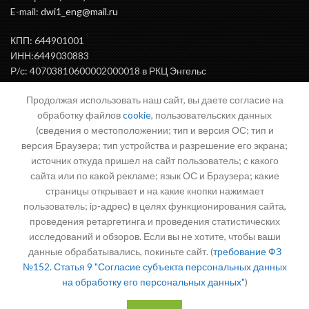
E-mail:
dwi1_eng@mail.ru
КПП: 644901001
ИНН:6449030883
Р/с: 40703810600002000018 в РКЦ Энгельс
БИК: 046375000
Продолжая использовать наш сайт, вы даете согласие на
обработку файлов
cookie
, пользовательских данных
(сведения о местоположении; тип и версия ОС; тип и
ВАЖНАЯ ИНФОРМАЦИЯ
версия Браузера; тип устройства и разрешение его экрана;
источник откуда пришел на сайт пользователь; с какого
сайта или по какой рекламе; язык ОС и Браузера; какие
страницы открывает и на какие кнопки нажимает
Письмо директору
пользователь; ip-адрес) в целях функционирования сайта,
проведения ретаргетинга и проведения статистических
исследований и обзоров. Если вы не хотите, чтобы ваши
данные обрабатывались, покиньте сайт. (
требование ФЗ
№152. Статья 9 "Согласие субъекта персональных данных
на обработку его персональных данных"
)
Политика в отношении обработки персональных данных