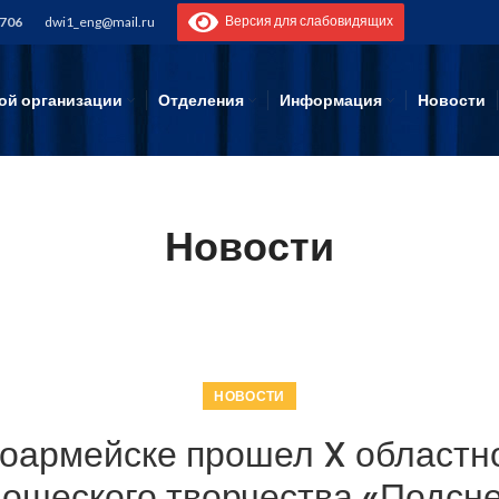
Версия для слабовидящих
-706
dwi1_eng@mail.ru
ой организации
Отделения
Информация
Новости
Новости
НОВОСТИ
ноармейске прошел X областн
ношеского творчества «Подсн