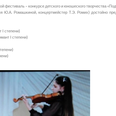
ой фестиваль – конкурсе детского и юношеского творчества «Под
ля Ю.А. Ромашкиной, концертмейстер Т.Э. Ромих) достойно пр
т I степени)
омант I степени)
степени)
пени)