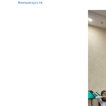
#ночьискусств