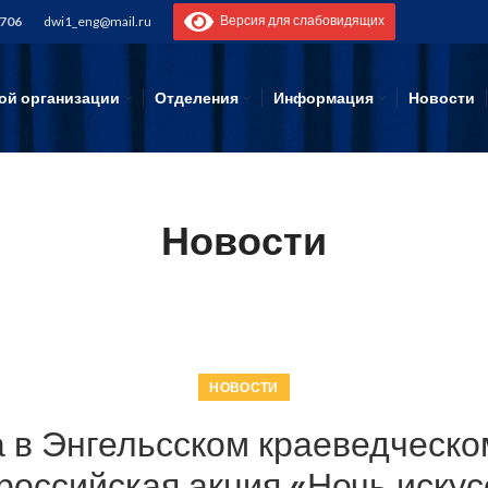
Версия для слабовидящих
-706
dwi1_eng@mail.ru
ой организации
Отделения
Информация
Новости
Новости
НОВОСТИ
а в Энгельсском краеведческо
российская акция «Ночь искус