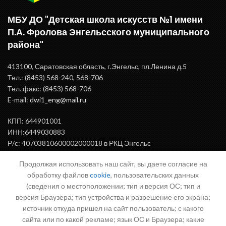
МБУ ДО "Детская школа искусств №1 имени
П.А. Фролова Энгельсского муниципального
района"
413100, Саратовская область, г.Энгельс, пл.Ленина д.5
Тел.: (8453) 568-240, 568-706
Тел. факс: (8453) 568-706
E-mail:
dwi1_eng@mail.ru
КПП: 644901001
ИНН:6449030883
Р/с: 40703810600002000018 в РКЦ Энгельс
БИК: 046375000
Продолжая использовать наш сайт, вы даете согласие на
обработку файлов
cookie
, пользовательских данных
(сведения о местоположении; тип и версия ОС; тип и
ВАЖНАЯ ИНФОРМАЦИЯ
версия Браузера; тип устройства и разрешение его экрана;
источник откуда пришел на сайт пользователь; с какого
сайта или по какой рекламе; язык ОС и Браузера; какие