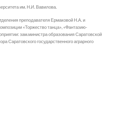
ерситета им. Н.И. Вавилова.
тделения преподавателя Ермаковой Н.А. и
композиции «Торжество танца», «Фантазию-
роприятии: зам.министра образования Саратовской
тора Саратовского государственного аграрного