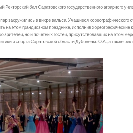
тый Ректорский бал Саратовского государственного аграрного унив
пар закружились в вихре вальса. Учащиеся хореографического о
ть на этом грандиозном празднике, исполнив хореографические 
о зрителей, но и почетных гостей, присутствовавших на этом ме
итики и спорта Саратовской области Дубовенко О.А., а также рек