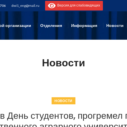
Версия для слабовидящих
-706
dwi1_eng@mail.ru
ой организации
Отделения
Информация
Новости
Новости
НОВОСТИ
 в День студентов, прогремел
твенного аграрного университ