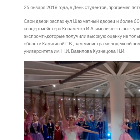
25 января 2018 года, в День студентов, прогремел пя
Свои двери распахнул Шахматный дворец и более 60 
концертмейстера Коваленко И.А. имели честь выступи
экспромт»,которые получили высокую оценку не тольк
области Калягиной Г.В., зам.министра молодежной пол
университета им. Н.И. Вавилова Кузнецова Н.И.