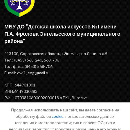
МБУ ДО "Детская школа искусств №1 имени
П.А. Фролова Энгельсского муниципального
района"
413100, Саратовская область, г.Энгельс, пл.Ленина д.5
Тел.: (8453) 568-240, 568-706
Тел. факс: (8453) 568-706
E-mail:
dwi1_eng@mail.ru
КПП: 644901001
ИНН:6449030883
Р/с: 40703810600002000018 в РКЦ Энгельс
БИК: 046375000
Продолжая использовать наш сайт, вы даете согласие на
обработку файлов
cookie
, пользовательских данных
(сведения о местоположении; тип и версия ОС; тип и
ВАЖНАЯ ИНФОРМАЦИЯ
версия Браузера; тип устройства и разрешение его экрана;