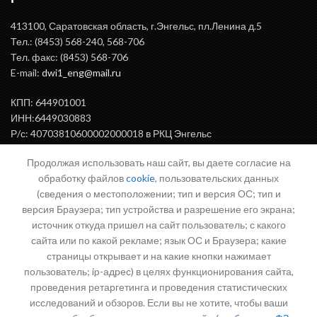
413100, Саратовская область, г.Энгельс, пл.Ленина д.5
Тел.: (8453) 568-240, 568-706
Тел. факс: (8453) 568-706
E-mail:
dwi1_eng@mail.ru
КПП: 644901001
ИНН:6449030883
Р/с: 40703810600002000018 в РКЦ Энгельс
БИК: 046375000
Продолжая использовать наш сайт, вы даете согласие на
обработку файлов
cookie
, пользовательских данных
(сведения о местоположении; тип и версия ОС; тип и
ВАЖНАЯ ИНФОРМАЦИЯ
версия Браузера; тип устройства и разрешение его экрана;
источник откуда пришел на сайт пользователь; с какого
сайта или по какой рекламе; язык ОС и Браузера; какие
страницы открывает и на какие кнопки нажимает
Письмо директору
пользователь; ip-адрес) в целях функционирования сайта,
проведения ретаргетинга и проведения статистических
исследований и обзоров. Если вы не хотите, чтобы ваши