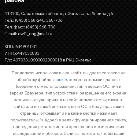
района"
413100, Саратовская область, г.Энгельс, пл.Ленина д.5
Тел.: (8453) 568-240, 568-706
Тел. факс: (8453) 568-706
E-mail:
dwi1_eng@mail.ru
КПП: 644901001
ИНН:6449030883
Р/с: 40703810600002000018 в РКЦ Энгельс
БИК: 046375000
Продолжая использовать наш сайт, вы даете согласие на
обработку файлов
cookie
, пользовательских данных
(сведения о местоположении; тип и версия ОС; тип и
ВАЖНАЯ ИНФОРМАЦИЯ
версия Браузера; тип устройства и разрешение его экрана;
источник откуда пришел на сайт пользователь; с какого
сайта или по какой рекламе; язык ОС и Браузера; какие
страницы открывает и на какие кнопки нажимает
Письмо директору
пользователь; ip-адрес) в целях функционирования сайта,
проведения ретаргетинга и проведения статистических
исследований и обзоров. Если вы не хотите, чтобы ваши