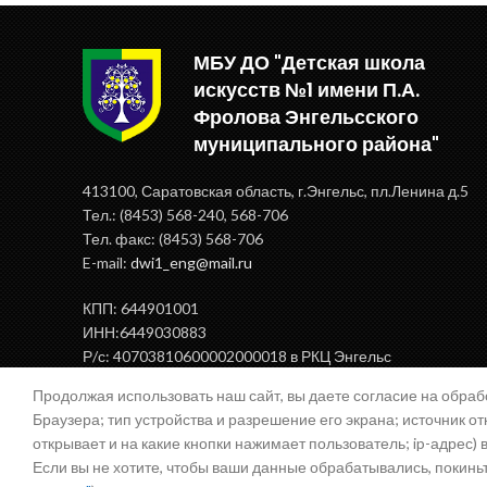
МБУ ДО "Детская школа
искусств №1 имени П.А.
Фролова Энгельсского
муниципального района"
413100, Саратовская область, г.Энгельс, пл.Ленина д.5
Тел.: (8453) 568-240, 568-706
Тел. факс: (8453) 568-706
E-mail:
dwi1_eng@mail.ru
КПП: 644901001
ИНН:6449030883
Р/с: 40703810600002000018 в РКЦ Энгельс
БИК: 046375000
Продолжая использовать наш сайт, вы даете согласие на обра
Браузера; тип устройства и разрешение его экрана; источник от
открывает и на какие кнопки нажимает пользователь; ip-адрес)
Если вы не хотите, чтобы ваши данные обрабатывались, покиньте