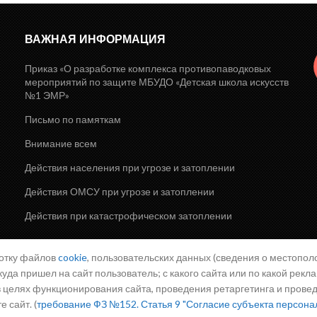
ВАЖНАЯ ИНФОРМАЦИЯ
Приказ «О разработке комплекса противопаводковых
мероприятий по защите МБУДО «Детская школа искусств
№1 ЭМР»
Письмо по памяткам
Внимание всем
Действия населения при угрозе и затоплении
Действия ОМСУ при угрозе и затоплении
Действия при катастрофическом затоплении
ботку файлов
cookie
, пользовательских данных (сведения о местополо
куда пришел на сайт пользователь; с какого сайта или по какой рекл
 в целях функционирования сайта, проведения ретаргетинга и прове
 сайт. (
требование ФЗ №152. Статья 9 "Согласие субъекта персона