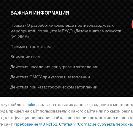
ВАЖНАЯ ИНФОРМАЦИЯ
Приказ «О разработке комплекса противопаводковых
мероприятий по защите МБУДО «Детская школа искусств
№1 ЭМР»
Письмо по памяткам
Внимание всем
Действия населения при угрозе и затоплении
Действия ОМСУ при угрозе и затоплении
Действия при катастрофическом затоплении
ботку файлов
cookie
, пользовательских данных (сведения о местополо
куда пришел на сайт пользователь; с какого сайта или по какой рекл
 в целях функционирования сайта, проведения ретаргетинга и прове
 сайт. (
требование ФЗ №152. Статья 9 "Согласие субъекта персона