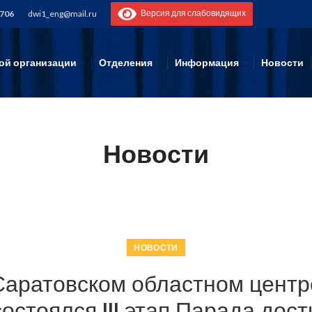
Версия для слабовидящих
-706
dwi1_eng@mail.ru
ой организации
Отделения
Информация
Новости
Новости
НОВОСТИ
 Саратовском областном цент
остоялся III этап Парада дос