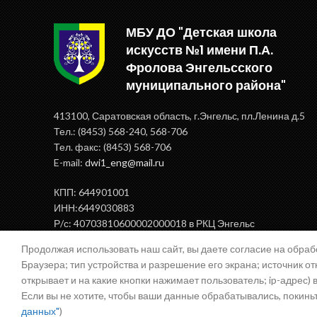
МБУ ДО "Детская школа
искусств №1 имени П.А.
Фролова Энгельсского
муниципального района"
413100, Саратовская область, г.Энгельс, пл.Ленина д.5
Тел.: (8453) 568-240, 568-706
Тел. факс: (8453) 568-706
E-mail:
dwi1_eng@mail.ru
КПП: 644901001
ИНН:6449030883
Р/с: 40703810600002000018 в РКЦ Энгельс
БИК: 046375000
Продолжая использовать наш сайт, вы даете согласие на обра
Браузера; тип устройства и разрешение его экрана; источник от
открывает и на какие кнопки нажимает пользователь; ip-адрес)
Если вы не хотите, чтобы ваши данные обрабатывались, покиньте
Политика в отношении обработки персональных данных
данных"
)