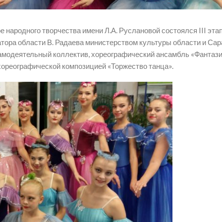
е народного творчества имени Л.А. Руслановой состоялся III эта
тора области В. Радаева министерством культуры области и Сар
одеятельный коллектив, хореографический ансамбль «Фантазия
хореографической композицией «Торжество танца».