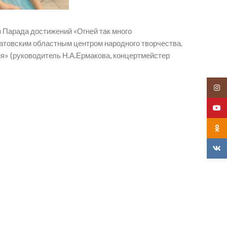
п Парада достижений «Огней так много
атовским областным центром народного творчества.
» (руководитель Н.А.Ермакова, концертмейстер
Insta
YouT
Odnok
VK