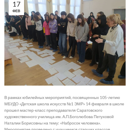
17
ФЕВ
В рамках юбилейных мероприятий, посвященных 105-летию
МБУДО «Детская школа искусств №1 ЭМР» 14 февраля в школе
прошел мастер-класс преподавателя Саратовского
художественного училища им. А.П.Боголюбова Петуховой
Наталии Борисовны на тему: «Набросок человека».
​Мероприятие проведено с учащимися старших классов