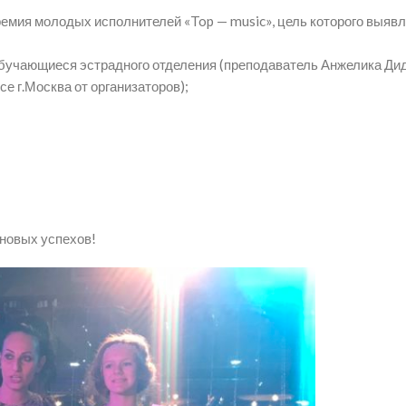
премия молодых исполнителей «Top — music», цель которого выяв
бучающиеся эстрадного отделения (преподаватель Анжелика Дид
се г.Москва от организаторов);
новых успехов!