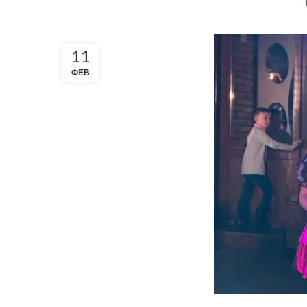
11
ФЕВ