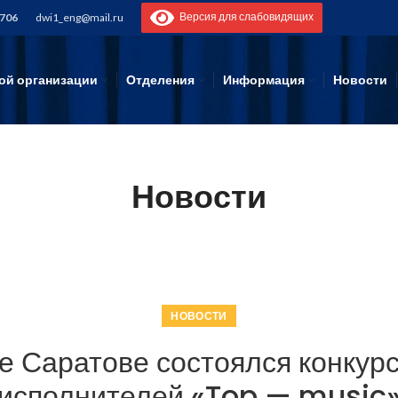
Версия для слабовидящих
-706
dwi1_eng@mail.ru
ой организации
Отделения
Информация
Новости
Новости
НОВОСТИ
де Саратове состоялся конкур
исполнителей «Top — music