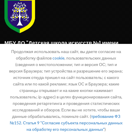
МБУ ДО "Детская школа искусств №1 имени
П.А. Фролова Энгельсского муниципального
Продолжая использовать наш сайт, вы даете согласие на
района"
обработку файлов
cookie
, пользовательских данных
(сведения о местоположении; тип и версия ОС; тип и
413100, Саратовская область, г.Энгельс, пл.Ленина д.5
версия Браузера; тип устройства и разрешение его экрана;
Тел.: (8453) 568-240, 568-706
источник откуда пришел на сайт пользователь; с какого
Тел. факс: (8453) 568-706
сайта или по какой рекламе; язык ОС и Браузера; какие
E-mail:
dwi1_eng@mail.ru
страницы открывает и на какие кнопки нажимает
пользователь; ip-адрес) в целях функционирования сайта,
КПП: 644901001
проведения ретаргетинга и проведения статистических
ИНН:6449030883
исследований и обзоров. Если вы не хотите, чтобы ваши
Р/с: 40703810600002000018 в РКЦ Энгельс
данные обрабатывались, покиньте сайт. (
требование ФЗ
БИК: 046375000
№152. Статья 9 "Согласие субъекта персональных данных
на обработку его персональных данных"
)